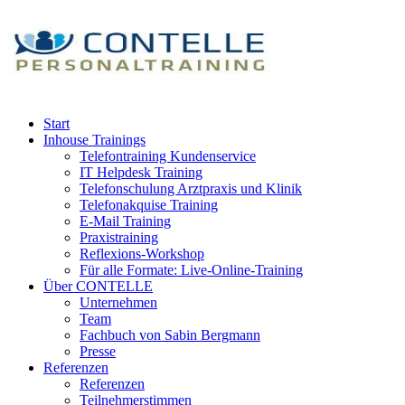
Start
Inhouse Trainings
Telefontraining Kundenservice
IT Helpdesk Training
Telefonschulung Arztpraxis und Klinik
Telefonakquise Training
E-Mail Training
Praxistraining
Reflexions-Workshop
Für alle Formate: Live-Online-Training
Über CONTELLE
Unternehmen
Team
Fachbuch von Sabin Bergmann
Presse
Referenzen
Referenzen
Teilnehmerstimmen